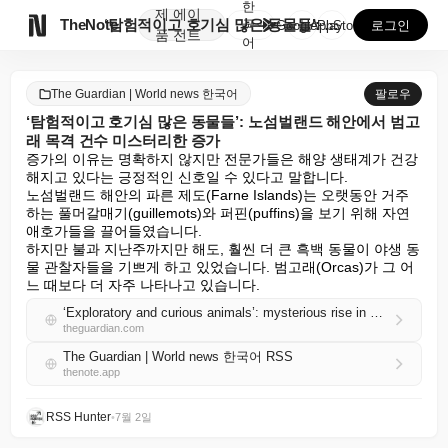
한
제
에이

TheNote
‘탐험적이고 호기심 많은 동물들’: 노섬벌랜드 해안에서...
국
GooglePlay
AppStore
로그인
품
전트
어
The Guardian | World news 한국어
팔로우
‘탐험적이고 호기심 많은 동물들’: 노섬벌랜드 해안에서 범고
래 목격 건수 미스터리한 증가
증가의 이유는 명확하지 않지만 전문가들은 해양 생태계가 건강
해지고 있다는 긍정적인 신호일 수 있다고 말합니다.

노섬벌랜드 해안의 파른 제도(Farne Islands)는 오랫동안 거주
하는 풀머갈매기(guillemots)와 퍼핀(puffins)을 보기 위해 자연 
애호가들을 끌어들였습니다.

하지만 불과 지난주까지만 해도, 훨씬 더 큰 흑백 동물이 야생 동
물 관찰자들을 기쁘게 하고 있었습니다. 범고래(Orcas)가 그 어
느 때보다 더 자주 나타나고 있습니다.
‘Exploratory and curious animals’: mysterious rise in orca sightings off Northumberland coast
theguardian.com
The Guardian | World news 한국어 RSS
thenote.app
RSS Hunter
•
7월 2일