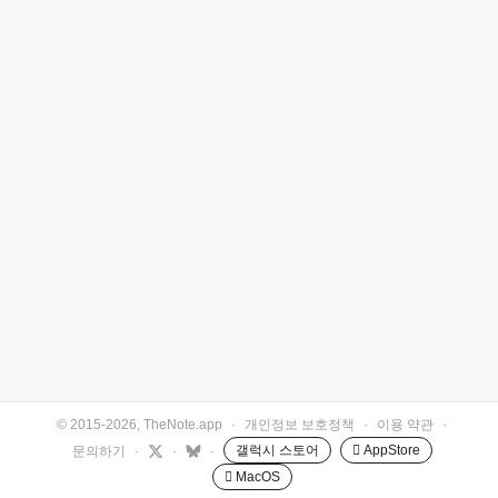
© 2015-2026, TheNote.app
·
개인정보 보호정책
·
이용 약관
·
갤럭시 스토어
 AppStore
문의하기
·
·
·
 MacOS