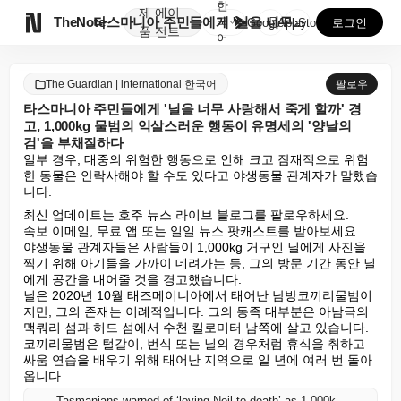
한
제
에이

TheNote
타스마니아 주민들에게 '닐을 너무 사랑해서 죽게 할까'...
국
GooglePlay
AppStore
로그인
품
전트
어
The Guardian | international 한국어
팔로우
타스마니아 주민들에게 '닐을 너무 사랑해서 죽게 할까' 경
고, 1,000kg 물범의 익살스러운 행동이 유명세의 '양날의
검'을 부채질하다
일부 경우, 대중의 위험한 행동으로 인해 크고 잠재적으로 위험
한 동물은 안락사해야 할 수도 있다고 야생동물 관계자가 말했습
니다.
최신 업데이트는 호주 뉴스 라이브 블로그를 팔로우하세요.

속보 이메일, 무료 앱 또는 일일 뉴스 팟캐스트를 받아보세요.

야생동물 관계자들은 사람들이 1,000kg 거구인 닐에게 사진을 
찍기 위해 아기들을 가까이 데려가는 등, 그의 방문 기간 동안 닐
에게 공간을 내어줄 것을 경고했습니다.

닐은 2020년 10월 태즈메이니아에서 태어난 남방코끼리물범이
지만, 그의 존재는 이례적입니다. 그의 동족 대부분은 아남극의 
맥쿼리 섬과 허드 섬에서 수천 킬로미터 남쪽에 살고 있습니다. 
코끼리물범은 털갈이, 번식 또는 닐의 경우처럼 휴식을 취하고 
싸움 연습을 배우기 위해 태어난 지역으로 일 년에 여러 번 돌아
옵니다.
Tasmanians warned of ‘loving Neil to death’ as 1,000kg seal’s antics feed ‘double-edged sword’ of fame