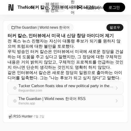
한
제
에이

TheNote
터커 칼슨, 인터뷰에서 미국 내 신당 창당 아이디어 제...
국
GooglePlay
AppStore
로그인
품
전트
어
The Guardian | World news 한국어
팔로우
터커 칼슨, 인터뷰에서 미국 내 신당 창당 아이디어 제기
전 폭스 뉴스 진행자는 자신이 대통령 후보가 되기를 원하지 않
으며 트럼프에 대한 불만을 토로했다.

우익 방송인 터커 칼슨은 인터뷰에서 미국에 새로운 정당을 건설
하는 데 도움을 주고 싶다고 말했지만, 그 정당에 대한 구체적인 
내용은 거의 밝히지 않았고, 구체적인 프로젝트를 언급하는 것인
지 아니면 단순히 생각하는 것인지도 명확히 하지 않았다.

같은 인터뷰에서 칼슨은 새로운 정당의 일원으로 출마하는 아이
디어를 일축했다. 그는 "나는 후보가 되고 싶지 않다"고 말했다.
Tucker Carlson floats idea of new political party in the US in interview
theguardian.com
The Guardian | World news 한국어 RSS
thenote.app
RSS Hunter
•
7월 2일