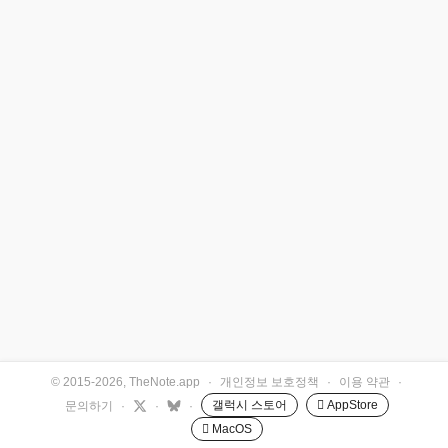
© 2015-2026, TheNote.app
·
개인정보 보호정책
·
이용 약관
·
갤럭시 스토어
 AppStore
문의하기
·
·
·
 MacOS