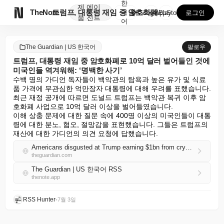
한
제
에이

TheNote
트럼프, 대통령 재임 중 암호화폐로 10억 달러 벌어들...
국
GooglePlay
AppStore
로그인
품
전트
어
The Guardian | US 한국어
팔로우
트럼프, 대통령 재임 중 암호화폐로 10억 달러 벌어들인 것에
미국인들 역겨워해: ‘명백한 사기’
수백 명의 가디언 독자들이 백악관의 탐욕과 높은 유가 및 식료
품 가격에 무관심한 억만장자 대통령에 대해 우려를 표했습니다.

최근 재정 공개에 따르면 도널드 트럼프는 백악관 복귀 이후 암
호화폐 사업으로 10억 달러 이상을 벌어들였습니다.

이해 상충 문제에 대한 질문 속에 400명 이상의 미국인들이 대통
령에 대한 분노, 혐오, 절망감을 표현했습니다. 그들은 트럼프의 
재산에 대한 가디언의 의견 요청에 답했습니다.
Americans disgusted at Trump earning $1bn from crypto as president: ‘Obviously a grift’
theguardian.com
The Guardian | US 한국어 RSS
thenote.app
RSS Hunter
•
7월 3일