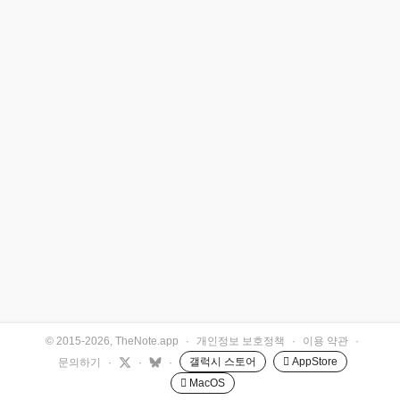
© 2015-2026, TheNote.app
·
개인정보 보호정책
·
이용 약관
·
갤럭시 스토어
 AppStore
문의하기
·
·
·
 MacOS