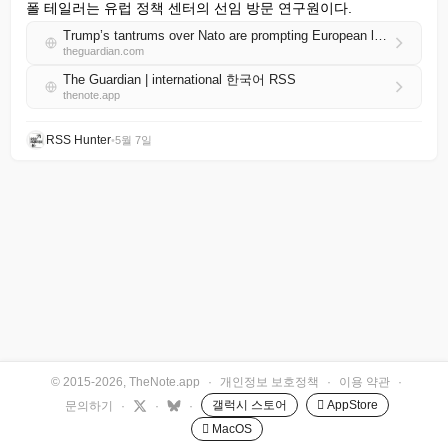
폴 테일러는 유럽 정책 센터의 선임 방문 연구원이다.
Trump’s tantrums over Nato are prompting European leaders to think the unthinkable | Paul Taylor
theguardian.com
The Guardian | international 한국어 RSS
thenote.app
RSS Hunter
•
5월 7일
© 2015-2026, TheNote.app
·
개인정보 보호정책
·
이용 약관
·
갤럭시 스토어
 AppStore
문의하기
·
·
·
 MacOS