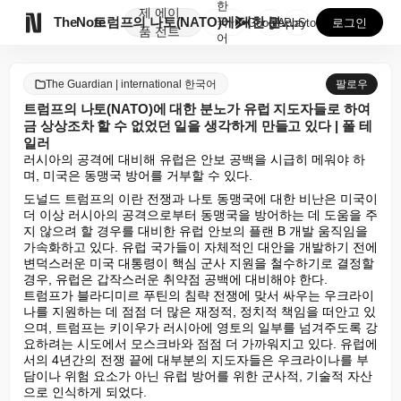
한
제
에이

TheNote
트럼프의 나토(NATO)에 대한 분노가 유럽 지도자들로...
국
GooglePlay
AppStore
로그인
품
전트
어
The Guardian | international 한국어
팔로우
트럼프의 나토(NATO)에 대한 분노가 유럽 지도자들로 하여
금 상상조차 할 수 없었던 일을 생각하게 만들고 있다 | 폴 테
일러
러시아의 공격에 대비해 유럽은 안보 공백을 시급히 메워야 하
며, 미국은 동맹국 방어를 거부할 수 있다.
도널드 트럼프의 이란 전쟁과 나토 동맹국에 대한 비난은 미국이 
더 이상 러시아의 공격으로부터 동맹국을 방어하는 데 도움을 주
지 않으려 할 경우를 대비한 유럽 안보의 플랜 B 개발 움직임을 
가속화하고 있다. 유럽 국가들이 자체적인 대안을 개발하기 전에 
변덕스러운 미국 대통령이 핵심 군사 지원을 철수하기로 결정할 
경우, 유럽은 갑작스러운 취약점 공백에 대비해야 한다.

트럼프가 블라디미르 푸틴의 침략 전쟁에 맞서 싸우는 우크라이
나를 지원하는 데 점점 더 많은 재정적, 정치적 책임을 떠안고 있
으며, 트럼프는 키이우가 러시아에 영토의 일부를 넘겨주도록 강
요하려는 시도에서 모스크바와 점점 더 가까워지고 있다. 유럽에
서의 4년간의 전쟁 끝에 대부분의 지도자들은 우크라이나를 부
담이나 위험 요소가 아닌 유럽 방어를 위한 군사적, 기술적 자산
으로 인식하게 되었다.
