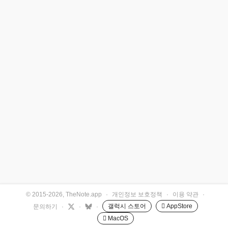
© 2015-2026, TheNote.app
·
개인정보 보호정책
·
이용 약관
·
갤럭시 스토어
 AppStore
문의하기
·
·
·
 MacOS