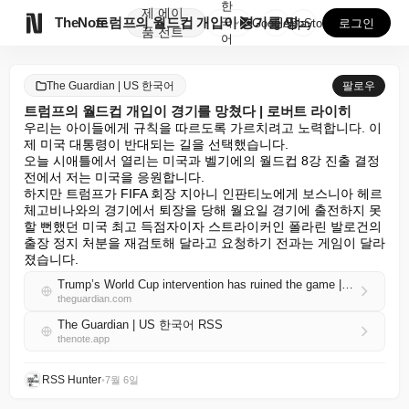
한
제
에이

TheNote
트럼프의 월드컵 개입이 경기를 망쳤다 | 로버트 라이히
국
GooglePlay
AppStore
로그인
품
전트
어
The Guardian | US 한국어
팔로우
트럼프의 월드컵 개입이 경기를 망쳤다 | 로버트 라이히
우리는 아이들에게 규칙을 따르도록 가르치려고 노력합니다. 이
제 미국 대통령이 반대되는 길을 선택했습니다.

오늘 시애틀에서 열리는 미국과 벨기에의 월드컵 8강 진출 결정
전에서 저는 미국을 응원합니다.

하지만 트럼프가 FIFA 회장 지아니 인판티노에게 보스니아 헤르
체고비나와의 경기에서 퇴장을 당해 월요일 경기에 출전하지 못
할 뻔했던 미국 최고 득점자이자 스트라이커인 폴라린 발로건의 
출장 정지 처분을 재검토해 달라고 요청하기 전과는 게임이 달라
졌습니다.
Trump’s World Cup intervention has ruined the game | Robert Reich
theguardian.com
The Guardian | US 한국어 RSS
thenote.app
RSS Hunter
•
7월 6일