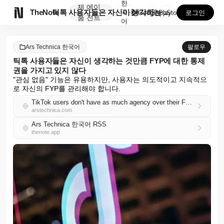
한
제
에이

TheNote
틱톡 사용자들은 자신이 생각하는 것만큼 FYP에 대한 ...
국
GooglePlay
AppStore
로그인
품
전트
어
Ars Technica 한국어
팔로우
틱톡 사용자들은 자신이 생각하는 것만큼 FYP에 대한 통제
권을 가지고 있지 않다
"관심 없음" 기능은 유용하지만, 사용자는 의도적이고 지속적으
로 자신의 FYP를 관리해야 합니다.
TikTok users don't have as much agency over their FYPs as they think
arstechnica.com
Ars Technica 한국어 RSS
thenote.app