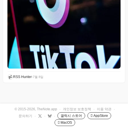
RSS Hunter
•
7월 8일
© 2015-2026, TheNote.app
·
개인정보 보호정책
·
이용 약관
·
갤럭시 스토어
 AppStore
문의하기
·
·
·
 MacOS