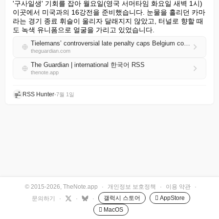
'구사일생' 기회를 잡아 월요일(영국 서머타임 화요일 새벽 1시) 
이곳에서 미국과의 16강전을 준비했습니다. 눈물을 흘리던 카마
라는 경기 종료 휘슬이 울리자 달래지지 않았고, 터널로 향할 때
도 녹색 유니폼으로 얼굴을 가리고 있었습니다.
Tielemans’ controversial late penalty caps Belgium comeback over Senegal
theguardian.com
The Guardian | international 한국어 RSS
thenote.app
RSS Hunter
•
7월 1일
© 2015-2026, TheNote.app
·
개인정보 보호정책
·
이용 약관
·
갤럭시 스토어
 AppStore
문의하기
·
·
·
 MacOS