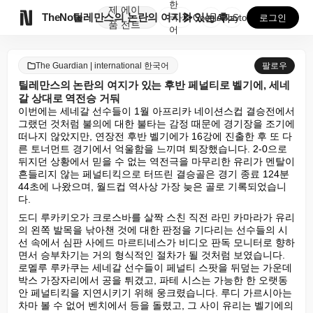
한
제
에이

TheNote
틸레만스의 논란의 여지가 있는 후반 페널티로 벨기에, ...
국
GooglePlay
AppStore
로그인
품
전트
어
The Guardian | international 한국어
팔로우
틸레만스의 논란의 여지가 있는 후반 페널티로 벨기에, 세네
갈 상대로 역전승 거둬
이번에는 세네갈 선수들이 1월 아프리카 네이션스컵 결승전에서 
그랬던 것처럼 불의에 대한 불타는 감정 때문에 경기장을 조기에 
떠나지 않았지만, 연장전 후반 벨기에가 16강에 진출한 후 또 다
른 토너먼트 경기에서 억울함을 느끼며 퇴장했습니다. 2-0으로 
뒤지던 상황에서 믿을 수 없는 역전극을 마무리한 유리가 멘탈이 
흔들리지 않는 페널티킥으로 터뜨린 결승골은 경기 종료 124분 
44초에 나왔으며, 월드컵 역사상 가장 늦은 골로 기록되었습니
다.
도디 루카키오가 크로스바를 살짝 스친 직전 라민 카마라가 유리
의 왼쪽 발목을 낚아챈 것에 대한 판정을 기다리는 선수들의 시
선 속에서 심판 사에드 마르티네스가 비디오 판독 모니터로 향하
면서 승부차기는 거의 형식적인 절차가 될 것처럼 보였습니다. 
로멜루 루카쿠는 세네갈 선수들이 페널티 스팟을 뒤덮는 가운데 
박스 가장자리에서 공을 튀겼고, 파테 시스는 가능한 한 오랫동
안 페널티킥을 지연시키기 위해 웅크렸습니다. 루디 가르시아는 
차마 볼 수 없어 벤치에서 등을 돌렸고, 그 사이 유리는 벨기에의 