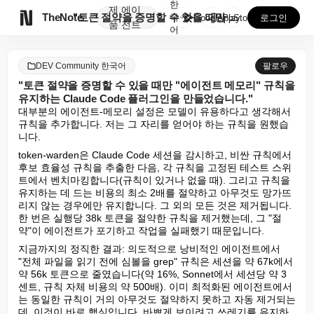
한
제
에이

TheNote
"토큰 절약을 증명할 수 있을 때만 "에이전트 메모리"...
국
GooglePlay
AppStore
로그인
품
전트
어
DEV Community 한국어
팔로우
"토큰 절약을 증명할 수 있을 때만 "에이전트 메모리" 규칙을
유지하는 Claude Code 플러그인을 만들었습니다."
대부분의 에이전트-메모리 설정은 모델이 유용하다고 생각해서 
규칙을 추가합니다. 저는 그 자리를 얻어야 하는 규칙을 원했습
니다.
token-warden은 Claude Code 세션을 감시하고, 비싼 규칙에서 
후보 효율성 규칙을 추출한 다음, 각 규칙을 고정된 테스트 스위
트에서 벤치마킹합니다(규칙이 있거나 없을 때). 그리고 규칙을 
유지하는 데 드는 비용의 최소 2배를 절약하고 아무것도 망가뜨
리지 않는 경우에만 유지합니다. 그 외의 모든 것은 제거됩니다. 
한 번은 실행당 38k 토큰을 절약한 규칙을 제거했는데, 그 "절
약"이 에이전트가 포기하고 작업을 실패했기 때문입니다.
지금까지의 정직한 결과: 의도적으로 낭비적인 에이전트에서 
"전체 파일을 읽기 전에 심볼을 grep" 규칙은 세션을 약 67k에서 
약 56k 토큰으로 줄였습니다(약 16%, Sonnet에서 세션당 약 3
센트, 규칙 자체 비용의 약 500배). 이미 최적화된 에이전트에서
는 동일한 규칙이 거의 아무것도 절약하지 못하고 자동 제거되는
데, 이것이 바로 핵심입니다. 바쁘게 보이려고 쓰레기를 유지하