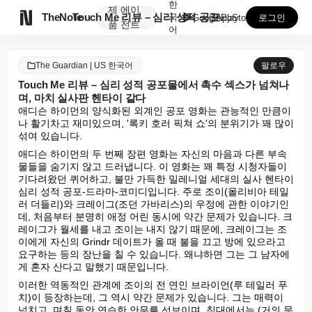
한
제
에이

TheNote
Touch Me 리뷰 – 심리 성적 공포물에서 촉수 섹...
국
GooglePlay
AppStore
로그인
품
전트
어
The Guardian | US 한국어
팔로우
Touch Me 리뷰 – 심리 성적 공포물에서 촉수 섹스가 넘쳐나
며, 마치 실사판 헨타이 같다
애디슨 하이먼의 양식화된 외계인 공포 영화는 관능적인 만큼이
나 활기차고 재미있으며, '록키 호러 픽쳐 쇼'의 분위기가 꽤 많이 
섞여 있습니다.
애디슨 하이먼의 두 번째 장편 영화는 자신의 마음과 다른 부속
물들을 숨기지 않고 드러냅니다. 이 영화는 꽤 특정 시청자들이 
기다려왔던 퀴어하고, 불만 가득한 밀레니얼 세대의 실사 헨타이 
심리 성적 공포-드라마-코미디입니다. 주로 조이(올리비아 테일
러 더들리)와 크레이그(조던 가바리스)의 우정에 관한 이야기인
데, 처음부터 분명히 애정 어린 동시에 약간 문제가 있습니다. 크
레이그가 월세를 내고 조이는 내지 않기 때문에, 크레이그는 조
이에게 자신의 Grindr 데이트가 올 때 불을 끄고 방에 있으라고 
요구하는 등의 장난을 칠 수 있습니다. 왜냐하면 그는 그 남자에
게 혼자 산다고 말했기 때문입니다.
이러한 역동적인 관계에 조이의 전 연인 브라이언(루 테일러 푸
치)이 등장하는데, 그 역시 약간 문제가 있습니다. 그는 매력이 
넘치고, 며칠 동안 연습한 안무를 선보이며, 침대에서는 (거의 문