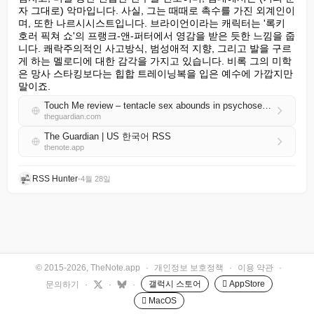
자 그대로) 악마입니다. 사실, 그는 때때로 촉수를 가진 외계인이
며, 또한 나르시시스트입니다. 브라이언이라는 캐릭터는 '록키 
호러 픽쳐 쇼'의 프랭크-앤-퍼터에서 영감을 받은 듯한 느낌을 줍
니다. 쾌락주의적인 사고방식, 범성애적 지향, 그리고 발을 구르
게 하는 멜로디에 대한 감각을 가지고 있습니다. 비록 그의 미학
은 망사 스타킹보다는 힙합 트레이닝복을 입은 예수에 가깝지만 
말이죠.
Touch Me review – tentacle sex abounds in psychosexual horror that’s like live-action hentai
theguardian.com
The Guardian | US 한국어 RSS
thenote.app
RSS Hunter
•
4월 28일
© 2015-2026, TheNote.app
·
개인정보 보호정책
·
이용 약관
·
갤럭시 스토어
 AppStore
문의하기
·
·
·
 MacOS