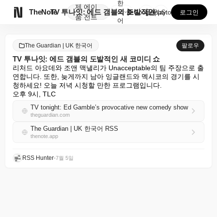
한
제
에이

TheNote
TV 투나잇: 에드 갬블의 도발적인 새 코미디 쇼
국
GooglePlay
AppStore
로그인
품
전트
어
The Guardian | UK 한국어
팔로우
TV 투나잇: 에드 갬블의 도발적인 새 코미디 쇼
리처드 아요데와 조앤 맥낼리가 Unacceptable의 팀 주장으로 출
연합니다. 또한, 늦게까지 남아 잉글랜드와 멕시코의 경기를 시
청하세요! 오늘 저녁 시청할 만한 프로그램입니다.

오후 9시, TLC
TV tonight: Ed Gamble’s provocative new comedy show
theguardian.com
The Guardian | UK 한국어 RSS
thenote.app
RSS Hunter
•
7월 5일