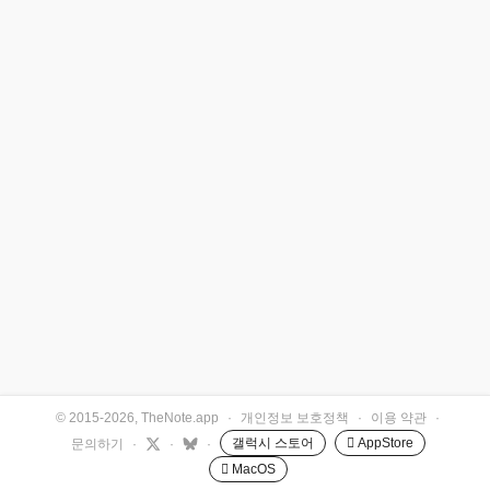
© 2015-2026, TheNote.app
·
개인정보 보호정책
·
이용 약관
·
갤럭시 스토어
 AppStore
문의하기
·
·
·
 MacOS