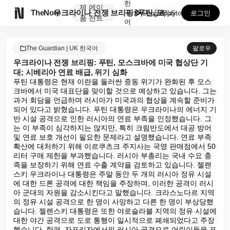
한
제
에이

TheNote
우크라이나 전쟁 브리핑: 푸틴, 모스크바에 미국 협상단...
국
GooglePlay
AppStore
로그인
품
전트
어
The Guardian | UK 한국어
팔로우
우크라이나 전쟁 브리핑: 푸틴, 모스크바에 미국 협상단 기
대; 시베리아 연료 배급, 위기 심화
푸틴 대통령은 현재 이란을 둘러싼 중동 위기가 완화된 후 모스
크바에서 미국 대표단을 맞이할 것으로 예상하고 있습니다. 그는 
과거 회담을 언급하며 러시아가 미국과의 협상을 계속할 준비가 
되어 있다고 밝혔습니다. 푸틴 대통령은 우크라이나의 에너지 기
반 시설 공격으로 인한 러시아의 연료 부족을 인정했습니다. 그
는 이 부족이 심각하지는 않지만, 특히 크림반도에서 대공 방어 
및 연료 보호 개선이 필요한 문제라고 설명했습니다. 연료 부족 
확산에 대처하기 위해 이르쿠츠크 주지사는 국영 판매점에서 50
리터 구매 제한을 부과했습니다. 러시아 부총리는 국내 수요 충
족을 보장하기 위해 연료 수출 계약을 검토하고 있습니다. 젤렌
스키 우크라이나 대통령은 주말 동안 두 개의 러시아 정유 시설
에 대한 드론 공격에 대한 책임을 주장하며, 이러한 공격이 러시
아 군대의 자원을 감소시킨다고 말했습니다. 크라스노다르 지역
의 정유 시설 공격으로 한 명이 사망하고 다른 한 명이 부상당했
습니다. 젤렌스키 대통령은 또한 야로슬라블 지역의 정유 시설에 
대한 야간 공격으로 도로 통행이 일시적으로 폐쇄되었다고 주장
했습니다. 한편, 자포리자에서의 러시아 공격으로 어린이들을 포