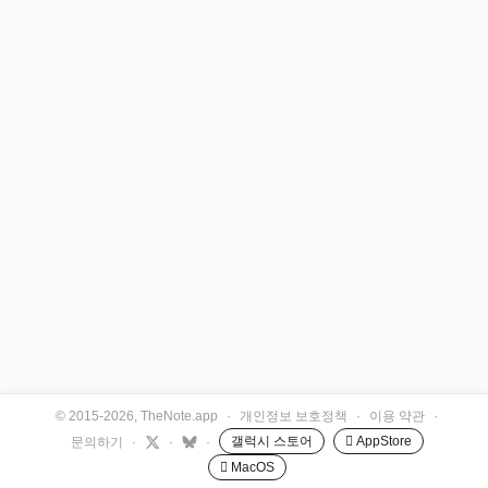
© 2015-2026, TheNote.app
·
개인정보 보호정책
·
이용 약관
·
갤럭시 스토어
 AppStore
문의하기
·
·
·
 MacOS