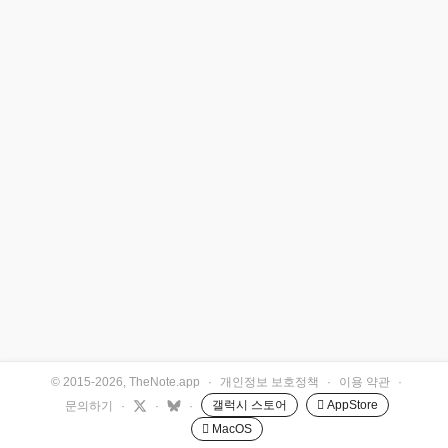
© 2015-2026, TheNote.app
·
개인정보 보호정책
·
이용 약관
·
갤럭시 스토어
 AppStore
문의하기
·
·
·
 MacOS