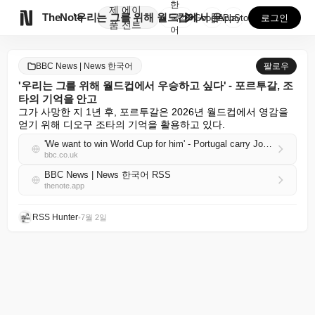
한
제
에이

TheNote
'우리는 그를 위해 월드컵에서 우승하고 싶다' - 포르...
국
GooglePlay
AppStore
로그인
품
전트
어
BBC News | News 한국어
팔로우
'우리는 그를 위해 월드컵에서 우승하고 싶다' - 포르투갈, 조
타의 기억을 안고
그가 사망한 지 1년 후, 포르투갈은 2026년 월드컵에서 영감을 
얻기 위해 디오구 조타의 기억을 활용하고 있다.
'We want to win World Cup for him' - Portugal carry Jota's memory
bbc.co.uk
BBC News | News 한국어 RSS
thenote.app
RSS Hunter
•
7월 2일