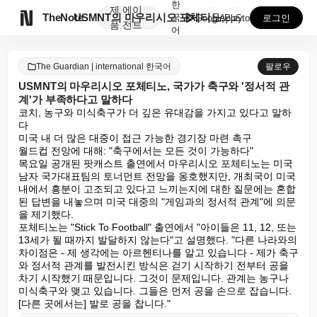
한
제
에이

TheNote
USMNT의 마우리시오 포체티노, 국가가 축구와 '정서...
국
GooglePlay
AppStore
로그인
품
전트
어
The Guardian | international 한국어
팔로우
USMNT의 마우리시오 포체티노, 국가가 축구와 '정서적 관
계'가 부족하다고 말하다
코치, 농구와 미식축구가 더 깊은 유대감을 가지고 있다고 말하
다

미국 내 더 많은 대중이 접근 가능한 경기장 마련 촉구

월드컵 전망에 대해: "축구에서는 모든 것이 가능하다"

목요일 공개된 팟캐스트 출연에서 마우리시오 포체티노는 미국 
남자 국가대표팀의 토너먼트 전망을 옹호했지만, 개최국이 미국 
내에서 흥분이 고조되고 있다고 느끼는지에 대한 질문에는 혼합
된 답변을 내놓으며 미국 대중의 "게임과의 정서적 관계"에 의문
을 제기했다.

포체티노는 "Stick To Football" 출연에서 "아이들은 11, 12, 또는 
13세가 될 때까지 발달하지 않는다"고 설명했다. "다른 나라와의 
차이점은 - 제 생각에는 아르헨티나를 알고 있습니다 - 제가 축구
와 정서적 관계를 발전시킨 방식은 걷기 시작하기 전부터 공을 
차기 시작했기 때문입니다. 그것이 문제입니다. 관계는 농구나 
미식축구와 맺고 있습니다. 그들은 먼저 공을 손으로 잡습니다. 
[다른 곳에서는] 발로 공을 찹니다."