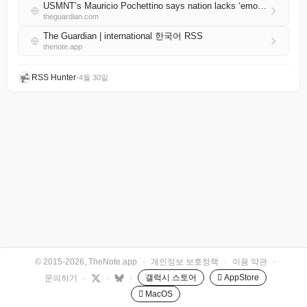
USMNT’s Mauricio Pochettino says nation lacks ‘emotional relationship’ with soccer
theguardian.com
The Guardian | international 한국어 RSS
thenote.app
RSS Hunter
•
4월 30일
© 2015-2026, TheNote.app
·
개인정보 보호정책
·
이용 약관
·
갤럭시 스토어
 AppStore
문의하기
·
·
·
 MacOS