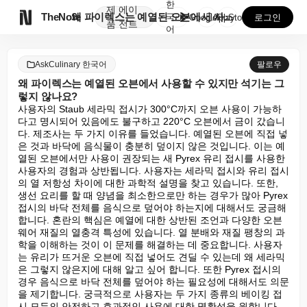
한
제
에이

TheNote
왜 파이렉스는 예열된 오븐에서 사용할 수 있지만 석기는...
국
GooglePlay
AppStore
로그인
품
전트
어
AskCulinary 한국어
팔로우
왜 파이렉스는 예열된 오븐에서 사용할 수 있지만 석기는 그
렇지 않나요?
사용자의 Staub 세라믹 접시가 300°C까지 오븐 사용이 가능하
다고 명시되어 있음에도 불구하고 220°C 오븐에서 금이 갔습니
다. 제조사는 두 가지 이유를 들었습니다. 예열된 오븐에 직접 넣
은 것과 바닥에 음식물이 충분히 덮이지 않은 것입니다. 이는 예
열된 오븐에서만 사용이 권장되는 새 Pyrex 유리 접시를 사용한 
사용자의 경험과 상반됩니다. 사용자는 세라믹 접시와 유리 접시
의 열 저항성 차이에 대한 과학적 설명을 찾고 있습니다. 또한, 
생선 요리를 할 때 양념을 최소한으로만 하는 경우가 많아 Pyrex 
접시의 바닥 전체를 음식으로 덮어야 하는지에 대해서도 궁금해
합니다. 혼란의 핵심은 예열에 대한 상반된 조언과 다양한 오븐
웨어 재질의 열충격 특성에 있습니다. 열 분배와 재질 팽창의 과
학을 이해하는 것이 이 문제를 해결하는 데 중요합니다. 사용자
는 유리가 뜨거운 오븐에 직접 넣어도 견딜 수 있는데 왜 세라믹
은 그렇지 않은지에 대해 알고 싶어 합니다. 또한 Pyrex 접시의 
경우 음식으로 바닥 전체를 덮어야 하는 필요성에 대해서도 의문
을 제기합니다. 궁극적으로 사용자는 두 가지 종류의 베이킹 접
시 모두의 안전하고 효과적인 사용에 대한 명확성을 원합니다.