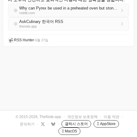
Why can Pyrex be used in a preheated oven but stoneware can't?
reddit.com
AskCulinary 한국어 RSS
thenote.app
RSS Hunter
•
6월 27일
© 2015-2026, TheNote.app
·
개인정보 보호정책
·
이용 약관
·
갤럭시 스토어
 AppStore
문의하기
·
·
·
 MacOS