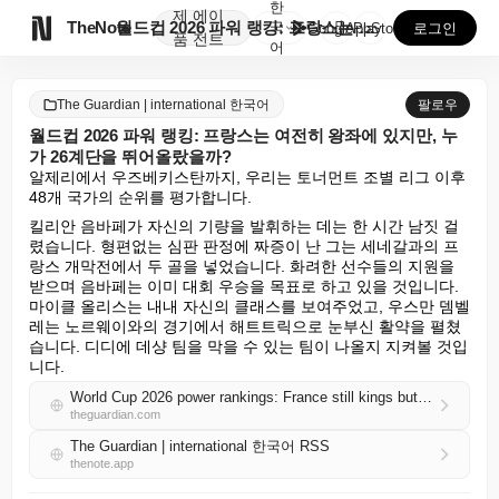
한
제
에이

TheNote
월드컵 2026 파워 랭킹: 프랑스는 여전히 왕좌에 있...
국
GooglePlay
AppStore
로그인
품
전트
어
The Guardian | international 한국어
팔로우
월드컵 2026 파워 랭킹: 프랑스는 여전히 왕좌에 있지만, 누
가 26계단을 뛰어올랐을까?
알제리에서 우즈베키스탄까지, 우리는 토너먼트 조별 리그 이후 
48개 국가의 순위를 평가합니다.
킬리안 음바페가 자신의 기량을 발휘하는 데는 한 시간 남짓 걸
렸습니다. 형편없는 심판 판정에 짜증이 난 그는 세네갈과의 프
랑스 개막전에서 두 골을 넣었습니다. 화려한 선수들의 지원을 
받으며 음바페는 이미 대회 우승을 목표로 하고 있을 것입니다. 
마이클 올리스는 내내 자신의 클래스를 보여주었고, 우스만 뎀벨
레는 노르웨이와의 경기에서 해트트릭으로 눈부신 활약을 펼쳤
습니다. 디디에 데샹 팀을 막을 수 있는 팀이 나올지 지켜볼 것입
니다.
World Cup 2026 power rankings: France still kings but who has climbed 26 places?
theguardian.com
The Guardian | international 한국어 RSS
thenote.app