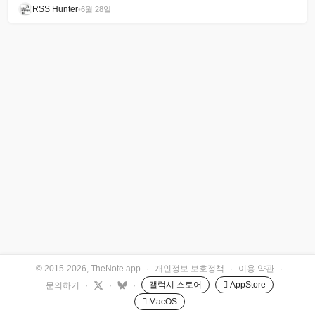
RSS Hunter
•
6월 28일
© 2015-2026, TheNote.app
·
개인정보 보호정책
·
이용 약관
·
갤럭시 스토어
 AppStore
문의하기
·
·
·
 MacOS