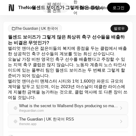
한
제
에이

TheNote
월센드 보이즈가 그렇게 많은 최상위 축구 선수들을 배출...
국
GooglePlay
AppStore
로그인
품
전트
어
The Guardian | UK 한국어
팔로우
월센드 보이즈가 그렇게 많은 최상위 축구 선수들을 배출하
는 비결은 무엇인가?
엘리엇 앤더슨은 젊은이들의 복지에 중점을 두는 클럽에서 배출
한 성공적인 축구 선수들의 계보를 잇는 최신 선수입니다.

오늘날 가장 비싼 영국인 축구 선수를 배출했다고 주장할 수 있
는 지역 축구 클럽은 많지 않습니다. 노동자 계층의 노스 타인사
이드에 있는 풀뿌리 팀인 월센드 보이즈는 두 번째로 그렇게 할 
준비가 되어 있습니다.

엘리엇 앤더슨이 맨체스터 시티와 1억 1,600만 파운드 규모의 
계약을 앞두고 있으며, 이는 2023년 아스날이 데클란 라이스에
게 지불한 금액을 능가하는 것으로, 클럽 역사에 또 다른 장이 쓰
여질 것입니다.
What is the secret to Wallsend Boys producing so many top-level football players?
theguardian.com
The Guardian | UK 한국어 RSS
thenote.app