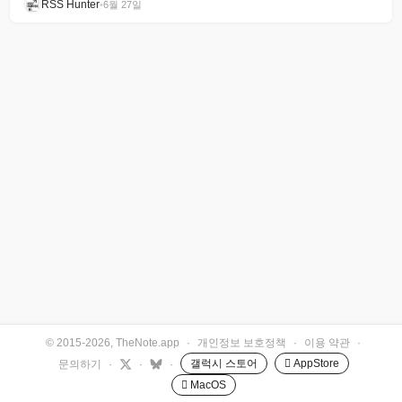
RSS Hunter
•
6월 27일
© 2015-2026, TheNote.app
·
개인정보 보호정책
·
이용 약관
·
갤럭시 스토어
 AppStore
문의하기
·
·
·
 MacOS