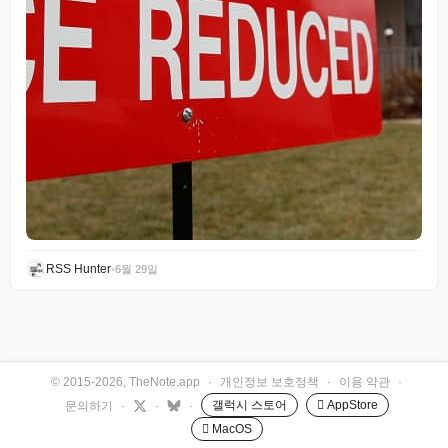
RSS Hunter
•
6월 29일
© 2015-2026, TheNote.app
·
개인정보 보호정책
·
이용 약관
·
갤럭시 스토어
 AppStore
문의하기
·
·
·
 MacOS