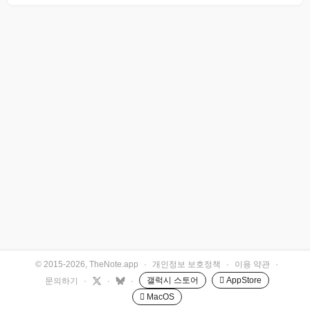
© 2015-2026, TheNote.app
·
개인정보 보호정책
·
이용 약관
·
갤럭시 스토어
 AppStore
문의하기
·
·
·
 MacOS