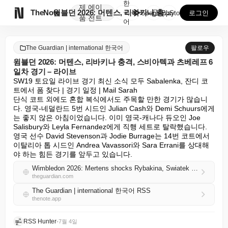
한
제
에이

TheNote
윔블던 2026: 머텐스, 리바키나 충격, 스비아텍과 ...
국
GooglePlay
AppStore
로그인
품
전트
어
The Guardian | international 한국어
팔로우
윔블던 2026: 머텐스, 리바키나 충격, 스비아텍과 츠베레프 6
일차 경기 – 라이브
SW19 토요일 라이브 경기 최신 소식 모두 Sabalenka, 잔디 코
트에서 폼 찾다 | 경기 일정 | Mail Sarah

단식 코트 외에도 혼합 복식에서도 주목할 만한 경기가 많습니
다. 영국-네덜란드 5번 시드인 Julian Cash와 Demi Schuurs에게
는 좋지 않은 아침이었습니다. 이미 영국-캐나다 듀오인 Joe 
Salisbury와 Leyla Fernandez에게 직행 세트로 탈락했습니다.

영국 선수 David Stevenson과 Jodie Burrage는 14번 코트에서 
이탈리아 톱 시드인 Andrea Vavassori와 Sara Errani를 상대해
야 하는 힘든 경기를 앞두고 있습니다.
Wimbledon 2026: Mertens shocks Rybakina, Swiatek and Zverev in action on day six – live
theguardian.com
The Guardian | international 한국어 RSS
thenote.app
RSS Hunter
•
7월 4일