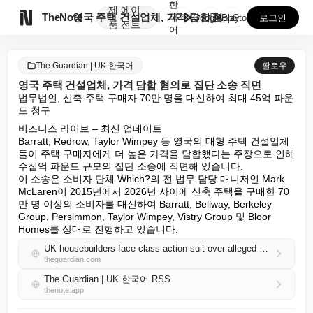
한
제
에이

TheNote
영국 주택 건설업체, 가격 담합 혐의로 집단 소송 직면
국
GooglePlay
AppStore
로그인
품
전트
어
The Guardian | UK 한국어
팔로우
영국 주택 건설업체, 가격 담합 혐의로 집단 소송 직면
법무법인, 신축 주택 구매자 70만 명을 대신하여 최대 45억 파운
드 청구
비즈니스 라이브 – 최신 업데이트

Barratt, Redrow, Taylor Wimpey 등 영국의 대형 주택 건설업체
들이 주택 구매자에게 더 높은 가격을 담합했다는 주장으로 인해 
수십억 파운드 규모의 집단 소송에 직면해 있습니다.

이 소송은 소비자 단체 Which?의 전 법무 담당 매니저인 Mark 
McLaren이 2015년에서 2026년 사이에 신축 주택을 구매한 70
만 명 이상의 소비자를 대신하여 Barratt, Bellway, Berkeley 
Group, Persimmon, Taylor Wimpey, Vistry Group 및 Bloor 
Homes를 상대로 진행하고 있습니다.
UK housebuilders face class action suit over alleged collusion to inflate prices
theguardian.com
The Guardian | UK 한국어 RSS
thenote.app