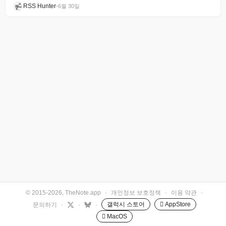
RSS Hunter
•
6월 30일
© 2015-2026, TheNote.app
·
개인정보 보호정책
·
이용 약관
·
갤럭시 스토어
 AppStore
문의하기
·
·
·
 MacOS