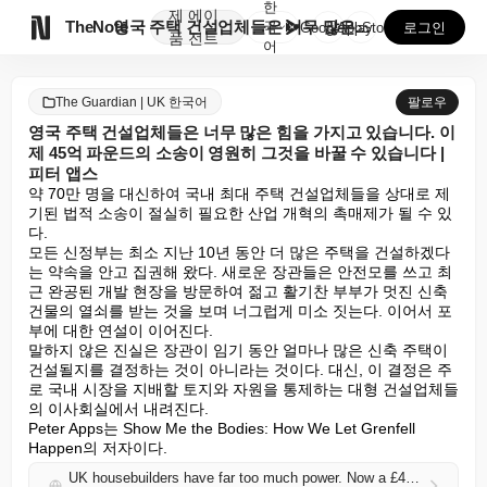
한
제
에이

TheNote
영국 주택 건설업체들은 너무 많은 힘을 가지고 있습니다...
국
GooglePlay
AppStore
로그인
품
전트
어
The Guardian | UK 한국어
팔로우
영국 주택 건설업체들은 너무 많은 힘을 가지고 있습니다. 이
제 45억 파운드의 소송이 영원히 그것을 바꿀 수 있습니다 |
피터 앱스
약 70만 명을 대신하여 국내 최대 주택 건설업체들을 상대로 제
기된 법적 소송이 절실히 필요한 산업 개혁의 촉매제가 될 수 있
다.

모든 신정부는 최소 지난 10년 동안 더 많은 주택을 건설하겠다
는 약속을 안고 집권해 왔다. 새로운 장관들은 안전모를 쓰고 최
근 완공된 개발 현장을 방문하여 젊고 활기찬 부부가 멋진 신축 
건물의 열쇠를 받는 것을 보며 너그럽게 미소 짓는다. 이어서 포
부에 대한 연설이 이어진다.

말하지 않은 진실은 장관이 임기 동안 얼마나 많은 신축 주택이 
건설될지를 결정하는 것이 아니라는 것이다. 대신, 이 결정은 주
로 국내 시장을 지배할 토지와 자원을 통제하는 대형 건설업체들
의 이사회실에서 내려진다.

Peter Apps는 Show Me the Bodies: How We Let Grenfell 
Happen의 저자이다.
UK housebuilders have far too much power. Now a £4.5bn lawsuit could change that for good | Peter Apps