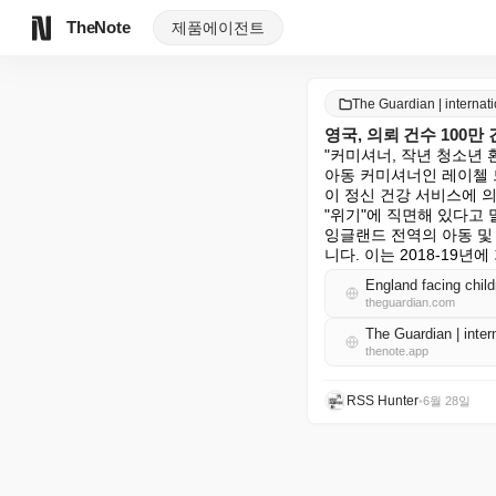
TheNote
제품
에이전트
The Guardian | intern
영국, 의뢰 건수 100만
"커미셔너, 작년 청소년 환
아동 커미셔너인 레이첼 드 
이 정신 건강 서비스에 의
"위기"에 직면해 있다고 
잉글랜드 전역의 아동 및 
니다. 이는 2018-19년
England facing childr
theguardian.com
The Guardian | int
thenote.app
RSS Hunter
•
6월 28일