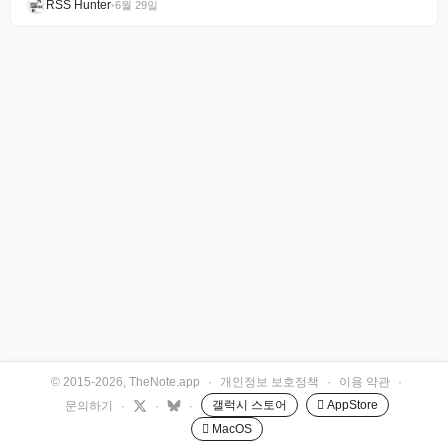
RSS Hunter
•
6월 29일
© 2015-2026, TheNote.app
·
개인정보 보호정책
·
이용 약관
·
갤럭시 스토어
 AppStore
문의하기
·
·
·
 MacOS