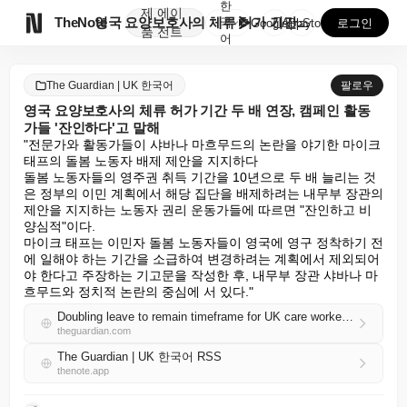
한
제
에이

TheNote
영국 요양보호사의 체류 허가 기간 두 배 연장, 캠페인...
국
GooglePlay
AppStore
로그인
품
전트
어
The Guardian | UK 한국어
팔로우
영국 요양보호사의 체류 허가 기간 두 배 연장, 캠페인 활동
가들 '잔인하다'고 말해
"전문가와 활동가들이 샤바나 마흐무드의 논란을 야기한 마이크 
태프의 돌봄 노동자 배제 제안을 지지하다

돌봄 노동자들의 영주권 취득 기간을 10년으로 두 배 늘리는 것
은 정부의 이민 계획에서 해당 집단을 배제하려는 내무부 장관의 
제안을 지지하는 노동자 권리 운동가들에 따르면 "잔인하고 비
양심적"이다.

마이크 태프는 이민자 돌봄 노동자들이 영국에 영구 정착하기 전
에 일해야 하는 기간을 소급하여 변경하려는 계획에서 제외되어
야 한다고 주장하는 기고문을 작성한 후, 내무부 장관 샤바나 마
흐무드와 정치적 논란의 중심에 서 있다."
Doubling leave to remain timeframe for UK care workers ‘cruel’, say campaigners
theguardian.com
The Guardian | UK 한국어 RSS
thenote.app