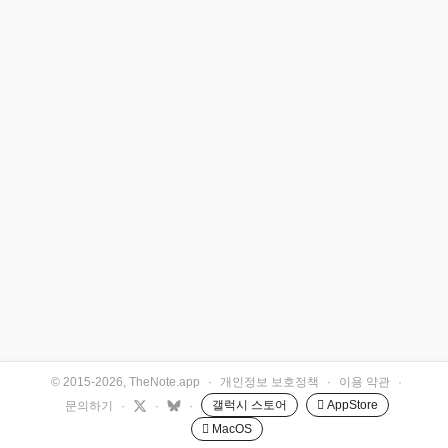
© 2015-2026, TheNote.app
·
개인정보 보호정책
·
이용 약관
·
갤럭시 스토어
 AppStore
문의하기
·
·
·
 MacOS