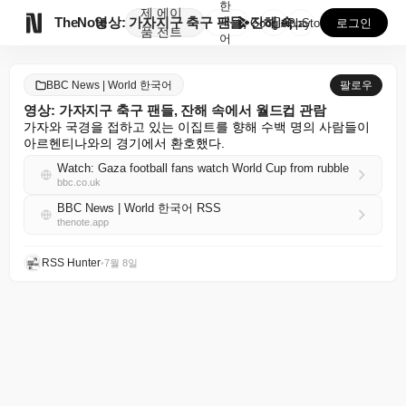
한
제
에이

TheNote
영상: 가자지구 축구 팬들, 잔해 속에서 월드컵 관람
국
GooglePlay
AppStore
로그인
품
전트
어
BBC News | World 한국어
팔로우
영상: 가자지구 축구 팬들, 잔해 속에서 월드컵 관람
가자와 국경을 접하고 있는 이집트를 향해 수백 명의 사람들이 
아르헨티나와의 경기에서 환호했다.
Watch: Gaza football fans watch World Cup from rubble
bbc.co.uk
BBC News | World 한국어 RSS
thenote.app
RSS Hunter
•
7월 8일