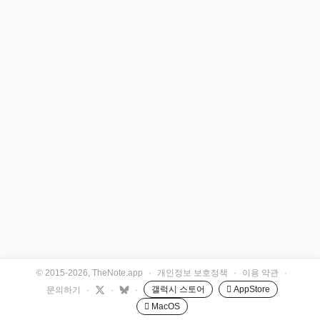
© 2015-2026, TheNote.app
·
개인정보 보호정책
·
이용 약관
·
갤럭시 스토어
 AppStore
문의하기
·
·
·
 MacOS