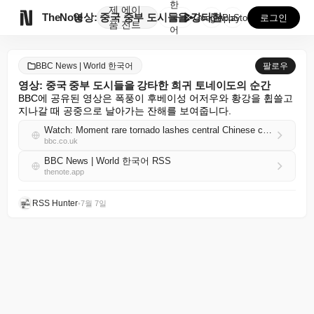
한
제
에이

TheNote
영상: 중국 중부 도시들을 강타한 희귀 토네이도의 순간
국
GooglePlay
AppStore
로그인
품
전트
어
BBC News | World 한국어
팔로우
영상: 중국 중부 도시들을 강타한 희귀 토네이도의 순간
BBC에 공유된 영상은 폭풍이 후베이성 어저우와 황강을 휩쓸고 
지나갈 때 공중으로 날아가는 잔해를 보여줍니다.
Watch: Moment rare tornado lashes central Chinese cities
bbc.co.uk
BBC News | World 한국어 RSS
thenote.app
RSS Hunter
•
7월 7일