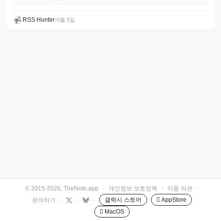
RSS Hunter
•
5월 5일
© 2015-2026, TheNote.app
·
개인정보 보호정책
·
이용 약관
·
갤럭시 스토어
 AppStore
문의하기
·
·
·
 MacOS