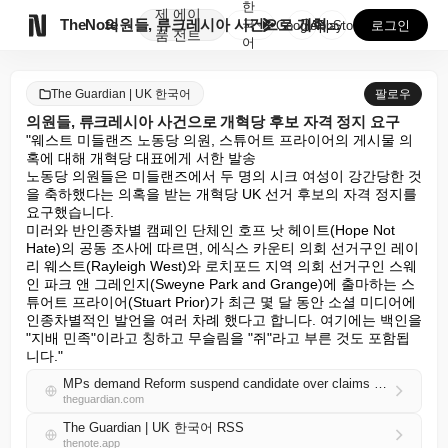
한
제
에이

TheNote
의원들, 류크레시아 사건으로 개혁당 후보 자격 정지 요...
국
GooglePlay
AppStore
로그인
품
전트
어
The Guardian | UK 한국어
팔로우
의원들, 류크레시아 사건으로 개혁당 후보 자격 정지 요구
"웨스트 미들랜즈 노동당 의원, 스튜어트 프라이어의 게시물 의
혹에 대해 개혁당 대표에게 서한 발송

노동당 의원들은 미들랜즈에서 두 명의 시크 여성이 강간당한 것
을 축하했다는 의혹을 받는 개혁당 UK 선거 후보의 자격 정지를 
요구했습니다.

미러와 반인종차별 캠페인 단체인 호프 낫 헤이트(Hope Not 
Hate)의 공동 조사에 따르면, 에식스 카운티 의회 선거구인 레이
리 웨스트(Rayleigh West)와 로치포드 지역 의회 선거구인 스웨
인 파크 앤 그레인지(Sweyne Park and Grange)에 출마하는 스
튜어트 프라이어(Stuart Prior)가 최근 몇 달 동안 소셜 미디어에 
인종차별적인 발언을 여러 차례 했다고 합니다. 여기에는 백인을 
"지배 민족"이라고 칭하고 무슬림을 "쥐"라고 부른 것도 포함됩
니다."
MPs demand Reform suspend candidate over claims he celebrated rape of Sikh women
theguardian.com
The Guardian | UK 한국어 RSS
thenote.app