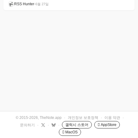
RSS Hunter
•
6월 27일
© 2015-2026, TheNote.app
·
개인정보 보호정책
·
이용 약관
·
갤럭시 스토어
 AppStore
문의하기
·
·
·
 MacOS