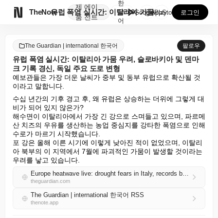
한
제
에이

TheNote
유럽 폭염 실시간: 이탈리아 가뭄 우려, 슬로바키아 및...
국
GooglePlay
AppStore
로그인
품
전트
어
The Guardian | international 한국어
팔로우
유럽 폭염 실시간: 이탈리아 가뭄 우려, 슬로바키아 및 덴마
크 기록 경신, 독일 주요 도로 변형
예보관들은 가장 더운 날씨가 중부 및 동부 유럽으로 확산될 것
이라고 말합니다.
수십 년간의 기후 경고 후, 왜 유럽은 상승하는 더위에 그렇게 대
비가 되어 있지 않은가?

해수면이 이탈리아에서 가장 긴 강으로 스며들고 있으며, 파르메
산 치즈의 우유를 생산하는 농업 중심지를 강타한 폭염으로 인해 
수로가 마르기 시작했습니다.

포 강은 올해 이른 시기에 이렇게 낮아진 적이 없었으며, 이탈리
아 북부의 이 지역에서 7월에 파괴적인 가뭄이 발생할 것이라는 
우려를 낳고 있습니다.
Europe heatwave live: drought fears in Italy, records broken in Slovakia and Denmark, major roads buckle in Germany
theguardian.com
The Guardian | international 한국어 RSS
thenote.app