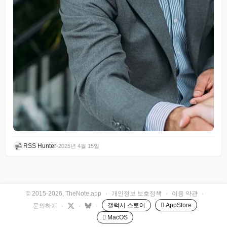
RSS Hunter
•
2025년 4월 15일
© 2015-2026, TheNote.app
·
개인정보 보호정책
·
이용 약관
·
갤럭시 스토어
 AppStore
문의하기
·
·
·
 MacOS