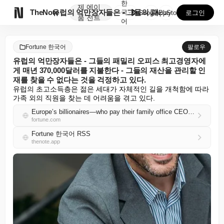
한
제
에이

TheNote
유럽의 억만장자들은 - 그들의 패밀리 오피스 최고경영자...
국
GooglePlay
AppStore
로그인
품
전트
어
Fortune 한국어
팔로우
유럽의 억만장자들은 - 그들의 패밀리 오피스 최고경영자에
게 매년 370,000달러를 지불한다 - 그들의 재산을 관리할 인
재를 찾을 수 없다는 것을 걱정하고 있다.
유럽의 초고소득층은 젊은 세대가 자체적인 길을 개척함에 따라 
가족 외의 직원을 찾는 데 어려움을 겪고 있다.
Europe’s billionaires—who pay their family office CEOs $370,000 a year—are worried they can’t find the talent to manage their fortunes
fortune.com
Fortune 한국어 RSS
thenote.app