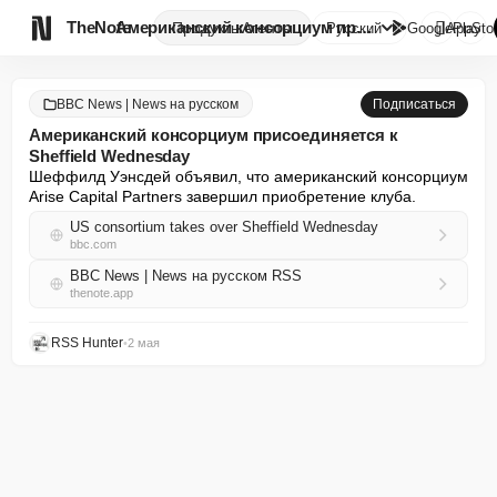

TheNote
Американский консорциум присое...
Продукты
Агенты
Русский
GooglePlay
AppSto
BBC News | News на русском
Подписаться
Американский консорциум присоединяется к
Sheffield Wednesday
Шеффилд Уэнсдей объявил, что американский консорциум 
Arise Capital Partners завершил приобретение клуба.
US consortium takes over Sheffield Wednesday
bbc.com
BBC News | News на русском RSS
thenote.app
RSS Hunter
•
2 мая