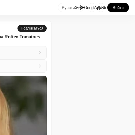

Русский
GooglePlay
AppStore
Войти
Подписаться
на Rotten Tomatoes