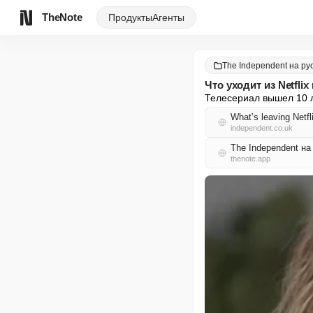
TheNote
Продукты
Агенты
The Independent на ру
Что уходит из Netfli
Телесериал вышел 10 л
What’s leaving Netf
independent.co.uk
The Independent н
thenote.app