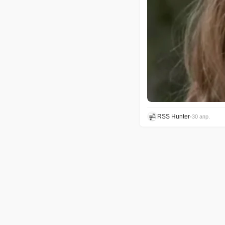
RSS Hunter
•
30 апр.