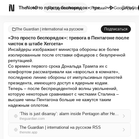

TheNote
«Это просто беспорядок»: трево...
Продукты
Агенты
Русский
GooglePlay
AppSto
The Guardian | international на русском
Подписаться
«Это просто беспорядок»: тревога в Пентагоне после
чисток в штабе Хегсета»
Инсайдеры изображают министра обороны все более 
изолированным после отставки офицеров с безупречной 
репутацией.

Со времен первого срока Дональда Трампа их с 
комфортом рассматривали как «взрослых в комнате», 
последнюю линию обороны от импульсивных прихотей 
президента, имеющего доступ к ядерным кодам.

Теперь – после беспрецедентной волны увольнений, 
которую некоторые сравнивают с чистками Сталина – 
высшие чины Пентагона больше не кажутся таким 
надежным оплотом.
‘This is just disarray’: alarm inside Pentagon after Hegseth staff purges
theguardian.com
The Guardian | international на русском RSS
thenote.app