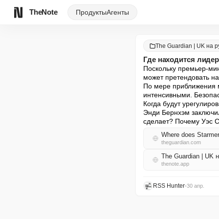
TheNote
Продукты
Агенты
The Guardian | UK на 
Где находится лидер
Поскольку премьер-мин
может претендовать на
По мере приближения м
интенсивными. Безопасе
Когда будут урегулиро
Энди Бернхэм заключил 
сделает? Почему Уэс С
Where does Starmer’
theguardian.com
The Guardian | UK
thenote.app
RSS Hunter
•
30 апр.