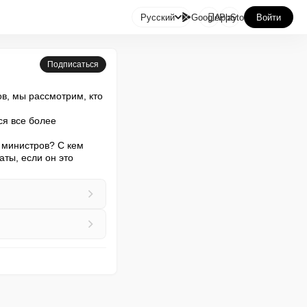

Русский
GooglePlay
AppStore
Войти
Подписаться
, мы рассмотрим, кто 
я все более 
 министров? С кем 
ты, если он это 