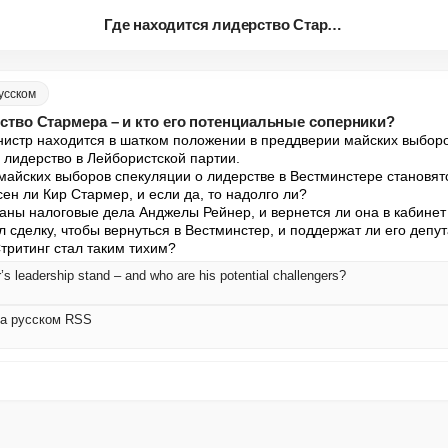
Где находится лидерство Старме...
русском
ство Стармера – и кто его потенциальные соперники?
истр находится в шатком положении в преддверии майских выборов
 лидерство в Лейбористской партии.

айских выборов спекуляции о лидерстве в Вестминстере становятс
н ли Кир Стармер, и если да, то надолго ли?

ваны налоговые дела Анджелы Рейнер, и вернется ли она в кабинет
сделку, чтобы вернуться в Вестминстер, и поддержат ли его депута
тритинг стал таким тихим?
s leadership stand – and who are his potential challengers?
 на русском RSS