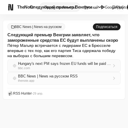

TheNote
Следующий премьер Венгрии заяв...
Продукты
Агенты
Русский
GooglePlay
AppSto
BBC News | News на русском
Подписаться
Следующий премьер Венгрии заявляет, что
замороженные средства ЕС будут выплачены скоро
Пéтер Магьяр встречается с лидерами ЕС в Брюсселе 
впервые с тех пор, как его партия Тиса одержала победу 
на выборах с большим перевесом.
Hungary's next PM says frozen EU funds will be paid out soon
bbc.com
BBC News | News на русском RSS
thenote.app
RSS Hunter
•
29 апр.