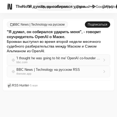

TheNote
"Я думал, он собирался ударить...
Продукты
Агенты
Русский
GooglePlay
AppSto
BBC News | Technology на русском
Подписаться
"Я думал, он собирался ударить меня", - говорит
соучредитель OpenAI о Маске.
Брокман выступил во время второй недели месячного 
судебного разбирательства между Маском и Сэмом 
Альтманом из OpenAI.
'I thought he was going to hit me' OpenAI co-founder says of Musk
bbc.com
BBC News | Technology на русском RSS
thenote.app
RSS Hunter
•
5 мая