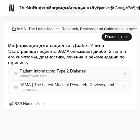

TheNote
Информация для пациента: Диабе...
Продукты
Агенты
Русский
GooglePlay
AppSto
JAMA | The Latest Medical Research, Reviews, and Guidelines на русск
Подписаться
Информация для пациента: Диабет 2 типа
Эта страница пациента JAMA описывает диабет 2 типа и 
его симптомы, диагностику, лечение и рекомендации по 
скринингу.
Patient Information: Type 2 Diabetes
jamanetwork.com
JAMA | The Latest Medical Research, Reviews, and Guidelines на русском RSS
thenote.app
RSS Hunter
•
28 апр.