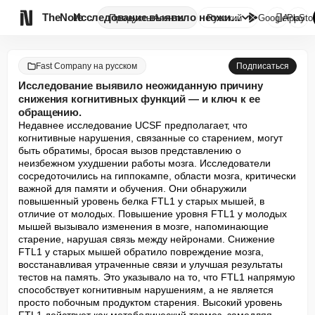

TheNote
Исследование выявило неожиданн...
Продукты
Агенты
Русский
GooglePlay
AppSto
Fast Company на русском
Подписаться
Исследование выявило неожиданную причину
снижения когнитивных функций — и ключ к ее
обращению.
Недавнее исследование UCSF предполагает, что 
когнитивные нарушения, связанные со старением, могут 
быть обратимы, бросая вызов представлению о 
неизбежном ухудшении работы мозга. Исследователи 
сосредоточились на гиппокампе, области мозга, критически 
важной для памяти и обучения. Они обнаружили 
повышенный уровень белка FTL1 у старых мышей, в 
отличие от молодых. Повышение уровня FTL1 у молодых 
мышей вызывало изменения в мозге, напоминающие 
старение, нарушая связь между нейронами. Снижение 
FTL1 у старых мышей обратило повреждение мозга, 
восстанавливая утраченные связи и улучшая результаты 
тестов на память. Это указывало на то, что FTL1 напрямую 
способствует когнитивным нарушениям, а не является 
просто побочным продуктом старения. Высокий уровень 