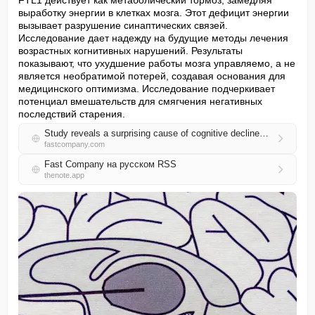
FTL1 действует как метаболический тормоз, замедляя 
выработку энергии в клетках мозга. Этот дефицит энергии 
вызывает разрушение синаптических связей. 
Исследование дает надежду на будущие методы лечения 
возрастных когнитивных нарушений. Результаты 
показывают, что ухудшение работы мозга управляемо, а не 
является необратимой потерей, создавая основания для 
медицинского оптимизма. Исследование подчеркивает 
потенциал вмешательств для смягчения негативных 
последствий старения.
Study reveals a surprising cause of cognitive decline—and the key to reversing it
fastcompany.com
Fast Company на русском RSS
thenote.app