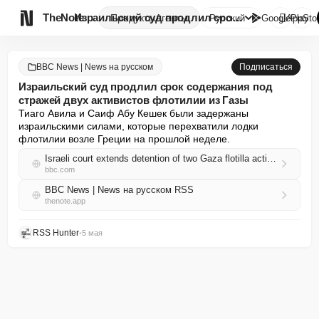

TheNote
Израильский суд продлил срок с...
Продукты
Агенты
Русский
GooglePlay
AppSto
BBC News | News на русском
Подписаться
Израильский суд продлил срок содержания под
стражей двух активистов флотилии из Газы
Тиаго Авила и Саиф Абу Кешек были задержаны 
израильскими силами, которые перехватили лодки 
флотилии возле Греции на прошлой неделе.
Israeli court extends detention of two Gaza flotilla activists
bbc.com
BBC News | News на русском RSS
thenote.app
RSS Hunter
•
5 мая