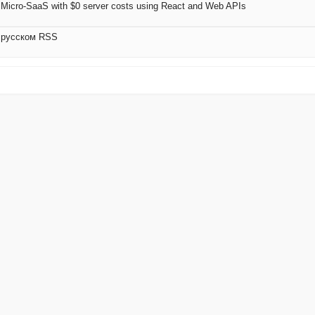
ol Micro-SaaS with $0 server costs using React and Web APIs
 русском RSS