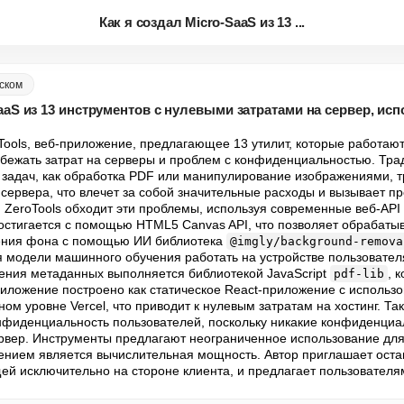
Как я создал Micro-SaaS из 13 ...
ском
aaS из 13 инструментов с нулевыми затратами на сервер, исп
Tools, веб-приложение, предлагающее 13 утилит, которые работают
збежать затрат на серверы и проблем с конфиденциальностью. Тр
 задач, как обработка PDF или манипулирование изображениями, т
сервера, что влечет за собой значительные расходы и вызывает пр
ZeroTools обходит эти проблемы, используя современные веб-API 
стигается с помощью HTML5 Canvas API, что позволяет обрабатыв
ления фона с помощью ИИ библиотека 
@imgly/background-remova
 модели машинного обучения работать на устройстве пользовател
ения метаданных выполняется библиотекой JavaScript 
, 
pdf-lib
риложение построено как статическое React-приложение с использов
м уровне Vercel, что приводит к нулевым затратам на хостинг. Так
нфиденциальность пользователей, поскольку никакие конфиденциа
рвер. Инструменты предлагают неограниченное использование для 
нием является вычислительная мощность. Автор приглашает остави
ей исключительно на стороне клиента, и предлагает пользователям