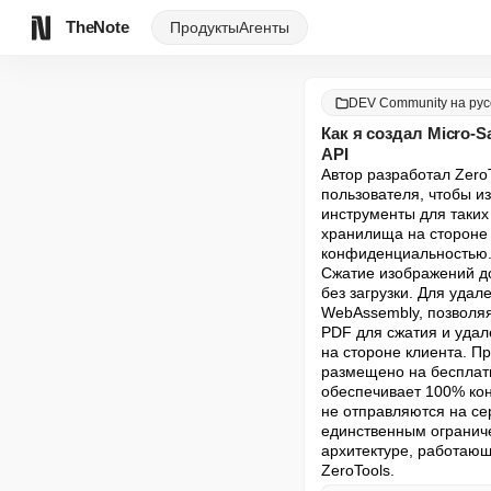
TheNote
Продукты
Агенты
DEV Community на рус
Как я создал Micro-S
API
Автор разработал Zero
пользователя, чтобы и
инструменты для таких
хранилища на стороне 
конфиденциальностью. 
Сжатие изображений до
без загрузки. Для уда
WebAssembly, позволяя
PDF для сжатия и удал
на стороне клиента. П
размещено на бесплатно
обеспечивает 100% ко
не отправляются на се
единственным ограниче
архитектуре, работающ
ZeroTools.