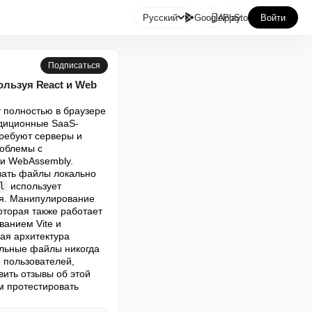

Русский
GooglePlay
AppStore
Войти
Подписаться
ользуя React и Web
 полностью в браузере 
адиционные SaaS-
ребуют серверы и 
облемы с 
и WebAssembly. 
ать файлы локально 
 использует 
l
я. Манипулирование 
которая также работает 
анием Vite и 
ая архитектура 
льные файлы никогда 
пользователей, 
ть отзывы об этой 
 протестировать 