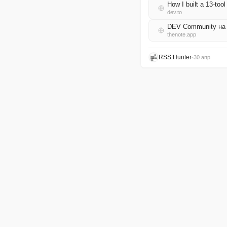
How I built a 13-to
dev.to
DEV Community на
thenote.app
RSS Hunter
•
30 апр.