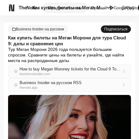

TheNote
Как купить билеты на Меган Мор...
Продукты
Агенты
Русский
GooglePlay
AppSto
Business Insider на русском
Подписаться
Как купить билеты на Меган Морони для тура Cloud
9: даты и сравнение цен
Тур Меган Морони 2026 года пользуется большим 
спросом. Сравните цены на билеты и узнайте, где найти 
места на распроданные даты.
How to buy Megan Moroney tickets for the Cloud 9 Tour, dates, and prices compared
businessinsider.com
Business Insider на русском RSS
thenote.app