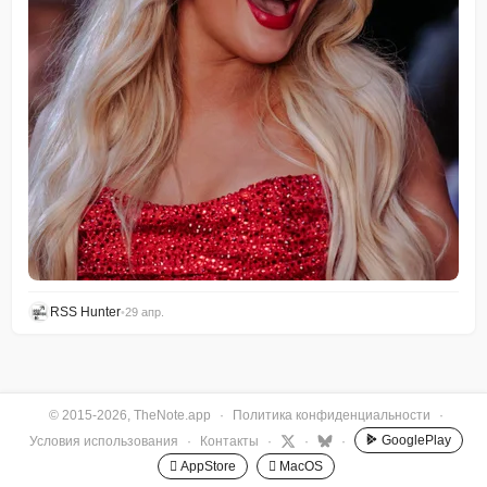
RSS Hunter
•
29 апр.
© 2015-2026, TheNote.app
·
Политика конфиденциальности
·
GooglePlay
Условия использования
·
Контакты
·
·
·
 AppStore
 MacOS