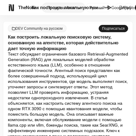

TheNote
Как построить локальную поиско...
Продукты
Агенты
Русский
GooglePlay
AppSto
DEV Community на русском
Подписаться
Как построить локальную поисковую систему,
основанную на агентстве, которая действительно
дает точную информацию
Текст обсуждает ограничения базового Retrieval-Augmented 
Generation (RAG) для локальных моделей обработки 
естественного языка (LLM), особенно в отношении 
фактической точности. Агентный поиск представлен как 
более совершенный подход, использующий цикл 
использования инструментов, где модель выполняет поиск, 
уточняет запросы и синтезирует ответы. Этот метод 
позволяет LLM проверять информацию, устраняя 
недостатки однопроходного извлечения. В статье 
объясняется, как настроить систему агентного поиска на 
одном RTX 3090 с помощью квантования модели, чтобы 
поместить большую модель. Она описывает важные 
компоненты, включая обслуживание модели с помощью 
llama.cpp или vllm, бэкенды поиска, такие как SearXNG, и 
эффективную инженерию системных подсказок. Ключ к 