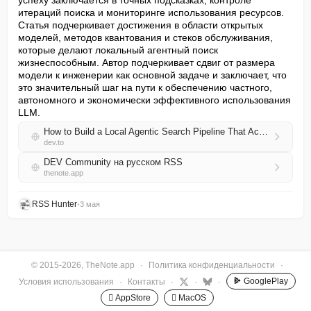
успеху заключается в точных подсказках, контроле 
итераций поиска и мониторинге использования ресурсов. 
Статья подчеркивает достижения в области открытых 
моделей, методов квантования и стеков обслуживания, 
которые делают локальный агентный поиск 
жизнеспособным. Автор подчеркивает сдвиг от размера 
модели к инженерии как основной задаче и заключает, что 
это значительный шаг на пути к обеспечению частного, 
автономного и экономически эффективного использования 
LLM.
How to Build a Local Agentic Search Pipeline That Actually Gets Facts Right
dev.to
DEV Community на русском RSS
thenote.app
RSS Hunter
•
3 мая
© 2015-2026, TheNote.app
·
Политика конфиденциальности
·
GooglePlay
Условия использования
·
Контакты
·
·
·
 AppStore
 MacOS