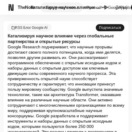

TheNote
Катализируя научное влияние че...
Продукты
Агенты
Русский
GooglePlay
AppSto
RSS Блог Google AI
Подписаться
Катализируя научное влияние через глобальные
партнерства и открытые ресурсы
Google Research подчеркивает, что научные прорывы 
достигают своего полного потенциала, когда ими делятся, 
позволяя другим развивать их. Они рассматривают 
программное обеспечение с открытым исходным кодом и 
наборы данных с открытым доступом как ключевые 
движущие силы современного научного прогресса. Эта 
приверженность открытой науке способствует 
сотрудничеству и гарантирует, что инновации принесут 
пользу мировому сообществу. Google выпустила значимые 
технологии, такие как архитектура Transformer, оказавшие 
влияние на различные научные области. Они активно 
сотрудничают с многочисленными организациями по всему 
миру, поддерживая крупномасштабные научные 
консорциумы. Google разработала и поддерживает 
инструменты и наборы данных с открытым исходным 
кодом, которыми пользуются более 250 000 
исследователей. Эти ресурсы привели к достижениям в 