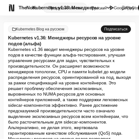

TheNote
Kubernetes v1.36: Менеджеры ре...
Продукты
Агенты
Русский
GooglePlay
AppSto
Kubernetes Blog на русском
Подписаться
Kubernetes v1.36: Менеджеры ресурсов на уровне
подов (альфа)
Kubernetes v1.36 вводит менеджеры ресурсов на уровне 
подов в качестве функции альфа-тестирования, улучшая 
управление ресурсами для задач, чувствительных к 
производительности. Он расширяет возможности 
менеджеров топологии, CPU и памяти kubelet до модели 
распределения ресурсов, ориентированной на под, выходя 
за рамки спецификаций на уровне контейнеров. Это 
решает проблему обеспечения эксклюзивных, 
выровненных по NUMA ресурсов для основных 
контейнеров приложений, а также поддержки легковесных 
sidecar-компонентов эффективно. Ранее достижение 
предсказуемой производительности часто означало 
выделение эксклюзивных ресурсов всем контейнерам, что 
было расточительным для sidecar-компонентов. 
Альтернативно, не делая этого, жертвовала 
гарантированным качеством обслуживания (QoS) пода. 
Менеджеры ресурсов на уровне подов позволяют 