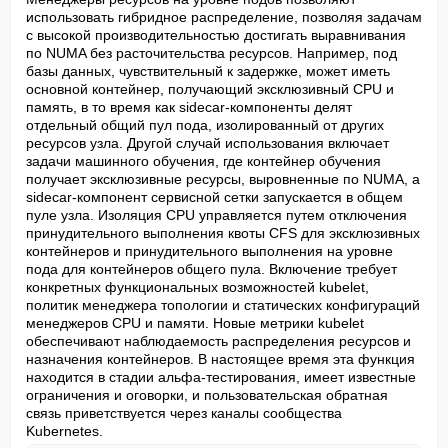
использовать гибридное распределение, позволяя задачам 
с высокой производительностью достигать выравнивания 
по NUMA без расточительства ресурсов. Например, под 
базы данных, чувствительный к задержке, может иметь 
основной контейнер, получающий эксклюзивный CPU и 
память, в то время как sidecar-компоненты делят 
отдельный общий пул пода, изолированный от других 
ресурсов узла. Другой случай использования включает 
задачи машинного обучения, где контейнер обучения 
получает эксклюзивные ресурсы, выровненные по NUMA, а 
sidecar-компонент сервисной сетки запускается в общем 
пуле узла. Изоляция CPU управляется путем отключения 
принудительного выполнения квоты CFS для эксклюзивных 
контейнеров и принудительного выполнения на уровне 
пода для контейнеров общего пула. Включение требует 
конкретных функциональных возможностей kubelet, 
политик менеджера топологии и статических конфигураций 
менеджеров CPU и памяти. Новые метрики kubelet 
обеспечивают наблюдаемость распределения ресурсов и 
назначения контейнеров. В настоящее время эта функция 
находится в стадии альфа-тестирования, имеет известные 
ограничения и оговорки, и пользовательская обратная 
связь приветствуется через каналы сообщества 
Kubernetes.