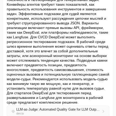
Конвейеры агентов требуют таких показателей, как 
правильность использования инструментов и завершение 
задач. Эффективные подсказки для судей являются 
конкретными, используют рассуждения цепочки мыслей и 
требуют структурированного вывода JSON. Варианты 
реализации включают прямые вызовы API, фреймворки, 
такие как DeepEval, или платформы наблюдаемости, такие 
как Langfuse. Для CI/CD DeepEval может выполнять 
регрессионное тестирование подсказок. В рабочей среде 
шлюз времени выполнения может оценивать ответы перед 
доставкой, хотя это влечет за собой дополнительные 
затраты, или асинхронный мониторинг на основе выборки 
может отслеживать тенденции качества. Подводные камни 
включают предвзятость позиции, предвзятость 
многословия, предвзятость самовозвышения, стоимость 
оценочных вызовов и потенциальную галлюцинацию самой 
модели-судьи. Рекомендуется использовать модель-судью 
как минимум такую же мощную, как и генератор, и 
установить температуру равной нулю для вызовов судьи. 
Для стартапов DeepEval для тестирования перед 
развертыванием и Langfuse для мониторинга в рабочей 
среде предлагают комплексное решение.
LLM-as-Judge: Automated Quality Gate for LLM Outputs in Production
dev.to