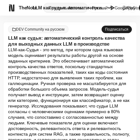

TheNote
LLM как судья: автоматический ...
Продукты
Агенты
Русский
GooglePlay
AppSto
DEV Community на русском
Подписаться
LLM как судья: автоматический контроль качества
для выходных данных LLM в производстве
LLM-как-Судья - это метод, при котором одна языковая 
модель оценивает результаты работы другой на основе 
заданных критериев. Это обеспечивает автоматический 
контроль качества ответов, поскольку стандартных 
производственных показателей, таких как коды состояния 
HTTP, недостаточно для выявления таких проблем, как 
галлюцинации. Ручная проверка не масштабируется для 
обработки большого объема запросов. Модель-судья 
получает вывод и инструкции, затем возвращает оценку 
или категорию, функционируя как классификатор, а не как 
генератор. Исследования показывают, что судьи LLM 
согласны с человеческими оценками примерно в 80% 
случаев, что сопоставимо с согласованностью между 
людьми. Ключевые показатели для оценки включают 
достоверность, релевантность ответа и релевантность 
контекста для систем RAG, а также правильность, полноту, 
токсичность и галлюцинации для генеративных задач. 