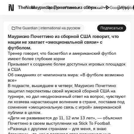

TheNote
Маурисио Почеттино из сборной ...
Продукты
Агенты
Русский
GooglePlay
AppSto
The Guardian | international на русском
Подписаться
Маурисио Почеттино из сборной США говорит, что
нации не хватает «эмоциональной связи» с
футболом.
Тренер говорит, что баскетбол и американский футбол 
имеют более глубокие корни

Призывает к созданию более доступных игровых площадок 
в США

Об ожиданиях от чемпионата мира: «В футболе возможно 
все»

В подкасте, вышедшем в четверг, Маурисио Почеттино 
защитил перспективы своей мужской сборной США на 
турнире, но дал неоднозначный ответ на вопрос, чувствуют 
ли хозяева нарастающее волнение в стране, поставив под 
сомнение «эмоциональную связь с игрой» американской 
публики в целом.

«Дети не развиваются до 11, 12 или 13 лет», — объяснил 
Почеттино в своем выступлении на Stick To Football. 
«Разница с другими странами – для меня, я знаю 