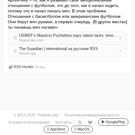
Аргентину – то, как я развивал свои эмоциональные 
отношения с футболом, это до того, как я начал ходить, 
потому что я начал пинать мяч. В этом проблема. 
Отношения с баскетболом или американским футболом. 
Они берут мяч руками, в первую очередь. [В других местах] 
ты пинаешь мяч ногами».
USMNT’s Mauricio Pochettino says nation lacks ‘emotional relationship’ with soccer
theguardian.com
The Guardian | international на русском RSS
thenote.app
RSS Hunter
•
30 апр.
© 2015-2026, TheNote.app
·
Политика конфиденциальности
·
GooglePlay
Условия использования
·
Контакты
·
·
·
 AppStore
 MacOS