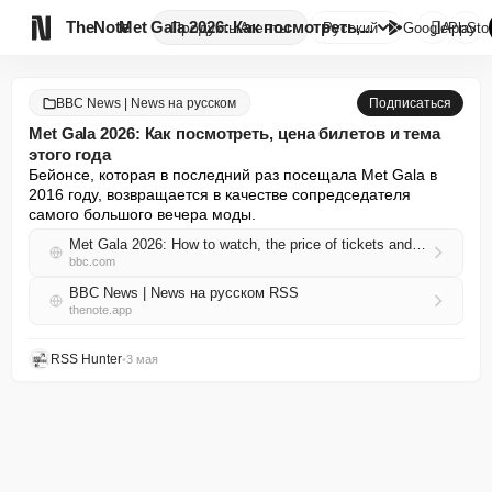

TheNote
Met Gala 2026: Как посмотреть,...
Продукты
Агенты
Русский
GooglePlay
AppSto
BBC News | News на русском
Подписаться
Met Gala 2026: Как посмотреть, цена билетов и тема
этого года
Бейонсе, которая в последний раз посещала Met Gala в 
2016 году, возвращается в качестве сопредседателя 
самого большого вечера моды.
Met Gala 2026: How to watch, the price of tickets and this year's theme
bbc.com
BBC News | News на русском RSS
thenote.app
RSS Hunter
•
3 мая