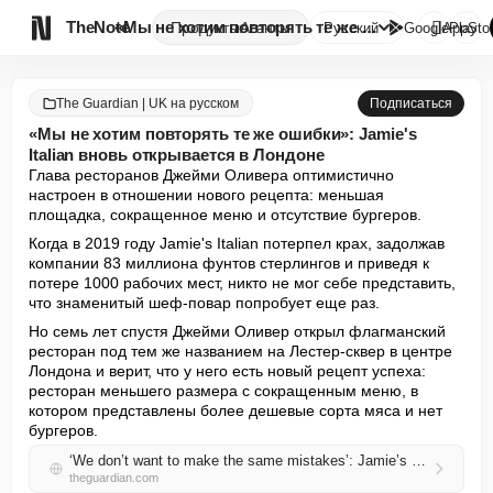

TheNote
«Мы не хотим повторять те же о...
Продукты
Агенты
Русский
GooglePlay
AppSto
The Guardian | UK на русском
Подписаться
«Мы не хотим повторять те же ошибки»: Jamie's
Italian вновь открывается в Лондоне
Глава ресторанов Джейми Оливера оптимистично 
настроен в отношении нового рецепта: меньшая 
площадка, сокращенное меню и отсутствие бургеров.
Когда в 2019 году Jamie's Italian потерпел крах, задолжав 
компании 83 миллиона фунтов стерлингов и приведя к 
потере 1000 рабочих мест, никто не мог себе представить, 
что знаменитый шеф-повар попробует еще раз.
Но семь лет спустя Джейми Оливер открыл флагманский 
ресторан под тем же названием на Лестер-сквер в центре 
Лондона и верит, что у него есть новый рецепт успеха: 
ресторан меньшего размера с сокращенным меню, в 
котором представлены более дешевые сорта мяса и нет 
бургеров.
‘We don’t want to make the same mistakes’: Jamie’s Italian reopens in London
theguardian.com