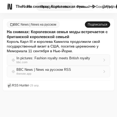

TheNote
На снимках: Королевская семья ...
Продукты
Агенты
Русский
GooglePlay
AppSto
BBC News | News на русском
Подписаться
На снимках: Королевская семья моды встречается с
британской королевской семьей
Король Карл III и королева Камилла продолжили свой 
государственный визит в США, посетив церемонию у 
Мемориала 11 сентября в Нью-Йорке.
In pictures: Fashion royalty meets British royalty
bbc.com
BBC News | News на русском RSS
thenote.app
RSS Hunter
•
29 апр.