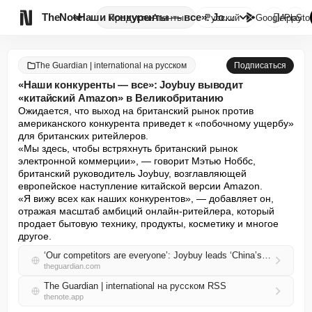

TheNote
«Наши конкуренты — все»: Joybu...
Продукты
Агенты
Русский
GooglePlay
AppSto
The Guardian | international на русском
Подписаться
«Наши конкуренты — все»: Joybuy выводит
«китайский Amazon» в Великобританию
Ожидается, что выход на британский рынок против 
американского конкурента приведет к «побочному ущербу» 
для британских ритейлеров.

«Мы здесь, чтобы встряхнуть британский рынок 
электронной коммерции», — говорит Мэтью Ноббс, 
британский руководитель Joybuy, возглавляющей 
европейское наступление китайской версии Amazon.

«Я вижу всех как наших конкурентов», — добавляет он, 
отражая масштаб амбиций онлайн-ритейлера, который 
продает бытовую технику, продукты, косметику и многое 
другое.
‘Our competitors are everyone’: Joybuy leads ‘China’s Amazon’ into the UK
theguardian.com
The Guardian | international на русском RSS
thenote.app