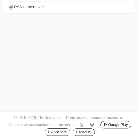
RSS Hunter
•
6 мая
© 2015-2026, TheNote.app
·
Политика конфиденциальности
·
GooglePlay
Условия использования
·
Контакты
·
·
·
 AppStore
 MacOS