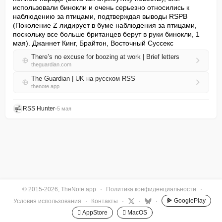
использовали бинокли и очень серьезно относились к 
наблюдению за птицами, подтверждая выводы RSPB 
(Поколение Z лидирует в буме наблюдения за птицами, 
поскольку все больше британцев берут в руки бинокли, 1 
мая). Джаннет Кинг, Брайтон, Восточный Суссекс
There’s no excuse for boozing at work | Brief letters
theguardian.com
The Guardian | UK на русском RSS
thenote.app
RSS Hunter
•
5 мая
© 2015-2026, TheNote.app
·
Политика конфиденциальности
·
GooglePlay
Условия использования
·
Контакты
·
·
·
 AppStore
 MacOS